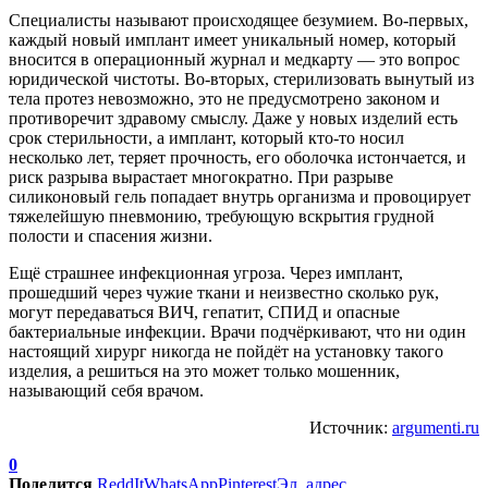
Специалисты называют происходящее безумием. Во-первых,
каждый новый имплант имеет уникальный номер, который
вносится в операционный журнал и медкарту — это вопрос
юридической чистоты. Во-вторых, стерилизовать вынутый из
тела протез невозможно, это не предусмотрено законом и
противоречит здравому смыслу. Даже у новых изделий есть
срок стерильности, а имплант, который кто-то носил
несколько лет, теряет прочность, его оболочка истончается, и
риск разрыва вырастает многократно. При разрыве
силиконовый гель попадает внутрь организма и провоцирует
тяжелейшую пневмонию, требующую вскрытия грудной
полости и спасения жизни.
Ещё страшнее инфекционная угроза. Через имплант,
прошедший через чужие ткани и неизвестно сколько рук,
могут передаваться ВИЧ, гепатит, СПИД и опасные
бактериальные инфекции. Врачи подчёркивают, что ни один
настоящий хирург никогда не пойдёт на установку такого
изделия, а решиться на это может только мошенник,
называющий себя врачом.
Источник:
argumenti.ru
0
Поделится
ReddIt
WhatsApp
Pinterest
Эл. адрес