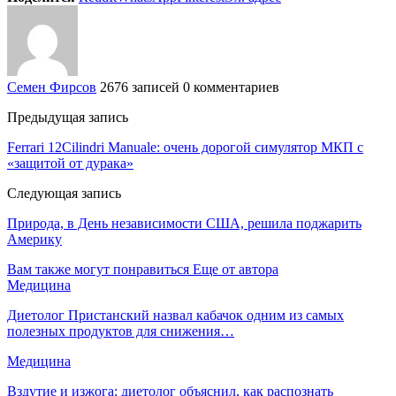
Семен Фирсов
2676 записей
0 комментариев
Предыдущая запись
Ferrari 12Cilindri Manuale: очень дорогой симулятор МКП с
«защитой от дурака»
Следующая запись
Природа, в День независимости США, решила поджарить
Америку
Вам также могут понравиться
Еще от автора
Медицина
Диетолог Пристанский назвал кабачок одним из самых
полезных продуктов для снижения…
Медицина
Вздутие и изжога: диетолог объяснил, как распознать